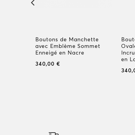
racters
Boutons de Manchette
Bout
reat
avec Emblème Sommet
Oval
Enneigé en Nacre
Incr
en L
340,00 €
340,