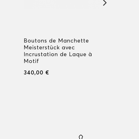
e
Boutons de Manchette
Boutons 
Meisterstück avec
Great Ch
Incrustation de Laque à
Hommage
Motif
340,00 €
340,00 €