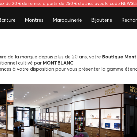
tez de 20 € de remise à partir de 250 € d'achat avec le code NEWS
criture
Montres
Maroquinerie
Bijouterie
Rechar
e de la marque depuis plus de 20 ans, votre
Boutique Mont
itionnel cultivé par
MONTBLANC
.
ences à votre disposition pour vous présenter la gamme ét