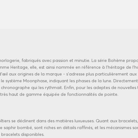
'horlogerie, fabriqués avec passion et minutie. La série Bohème pr
amme Heritage, elle, est ainsi nommée en référence à l'
héritage de l'h
il aux origines de la marque - s'adresse plus particulièrement aux 
 le système Moonphase, indiquant les phases de la lune. Directement 
ronographe qui les rythmait. Enfin, pour les adeptes de nouvelles tec
très haut de gamme équipée de fonctionnalités de pointe.
es boîtiers se déclinent dans des matières luxueuses. Quant aux bracelet
re saphir bombé, sont riches en détails raffinés, et les mécanismes son
 bracelets disponibles.