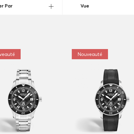
er Par
Vue
veauté
Nouveauté