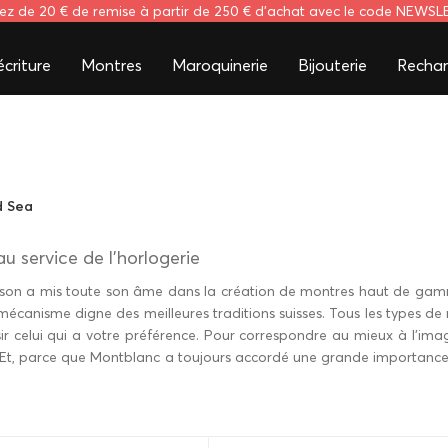
tez de 20 € de remise à partir de 250 € d'achat avec le code NEWS
criture
Montres
Maroquinerie
Bijouterie
Rechar
d Sea
u service de l'horlogerie
aison a mis toute son âme dans la création de
montres haut de ga
mécanisme digne des meilleures traditions suisses. Tous les types d
 celui qui a votre préférence. Pour correspondre au mieux à l'image
 Et, parce que Montblanc a toujours accordé une grande importance à