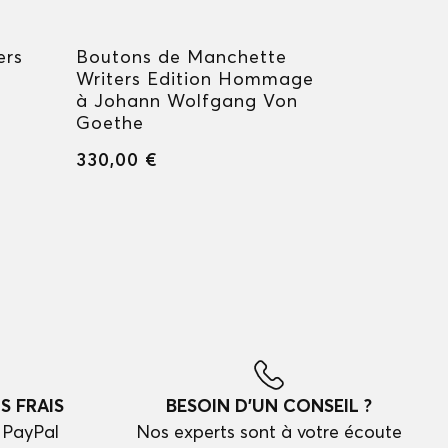
ers
Boutons de Manchette
Boutons 
Writers Edition Hommage
StarWalk
à Johann Wolfgang Von
330,00 €
Goethe
330,00 €
S FRAIS
BESOIN D'UN CONSEIL ?
 PayPal
Nos experts sont à votre écoute