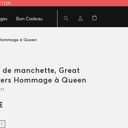
LETTER
ges
Bon Cadeau
s Hommage à Queen
 de manchette, Great
ters Hommage à Queen
671
€