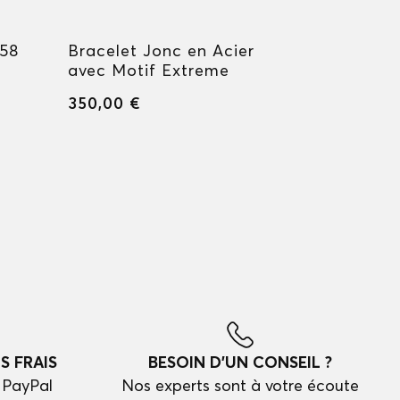
858
Bracelet Jonc en Acier
Bracelet 
avec Motif Extreme
avec Mot
350,00 €
350,00 €
S FRAIS
BESOIN D'UN CONSEIL ?
 PayPal
Nos experts sont à votre écoute