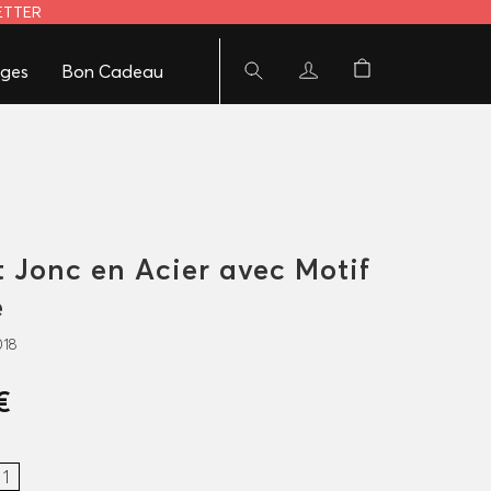
LETTER
ges
Bon Cadeau
t Jonc en Acier avec Motif
e
018
€