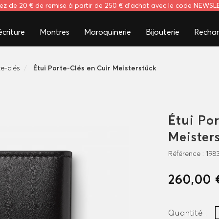
tez de 20 € de remise à partir de 250 € d'achat avec le code NEWS
criture
Montres
Maroquinerie
Bijouterie
Rechar
te-clés
Étui Porte-Clés en Cuir Meisterstück
Étui Por
Meister
Référence :
198
260,00 
Quantité :