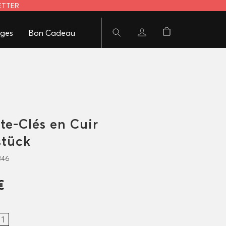
LETTER
ges
Bon Cadeau
te-Clés en Cuir
stück
346
€