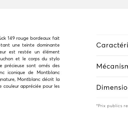
ück 149 rouge bordeaux fait
Caractéri
 étant une teinte dominante
leur est restée un élément
puchon et le corps du stylo
Mécanis
e précieuse sont ornés des
anc iconique de Montblanc
gnature, Montblanc décrit la
e couleur appréciée pour les
Dimensio
*Prix publics