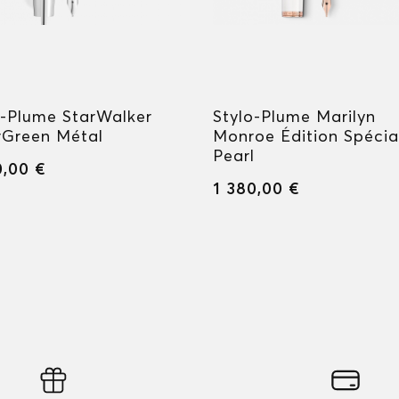
o-Plume StarWalker
Stylo-Plume Marilyn
rGreen Métal
Monroe Édition Spécia
Pearl
0,00 €
1 380,00 €