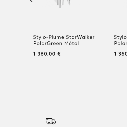
erstück
Stylo-Plume StarWalker
Styl
assique
PolarGreen Métal
Pola
1 360,00 €
1 36