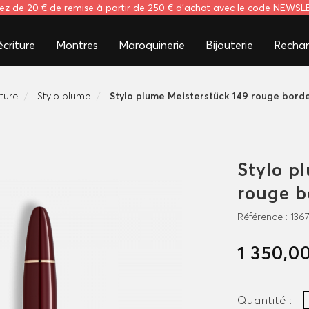
tez de 20 € de remise à partir de 250 € d'achat avec le code NEWS
criture
Montres
Maroquinerie
Bijouterie
Rechar
iture
Stylo plume
Stylo plume Meisterstück 149 rouge bord
Stylo p
rouge 
Référence :
136
1 350,0
Quantité :