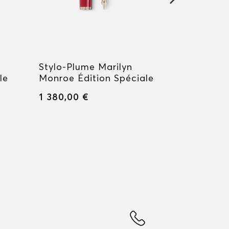
Stylo-Plume Marilyn
Stylo-Plu
le
Monroe Édition Spéciale
Monroe É
1 380,00 €
1 380,00