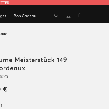
LETTER
ges
Bon Cadeau
eaux
lume Meisterstück 149
bordeaux
757VG
0 €