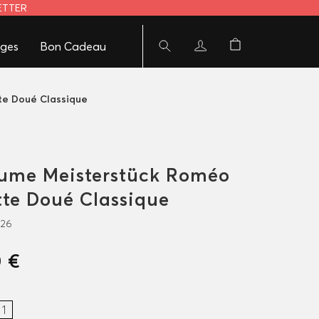
LETTER
ges
Bon Cadeau
tte Doué Classique
lume Meisterstück Roméo
ette Doué Classique
926
0 €