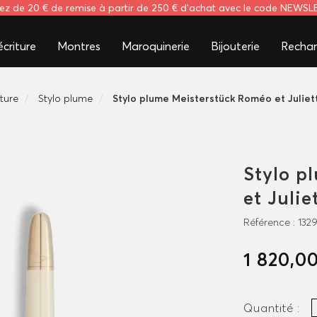
tez de 20 € de remise à partir de 250 € d'achat avec le code NEWS
criture
Montres
Maroquinerie
Bijouterie
Rechar
iture
Stylo plume
Stylo plume Meisterstück Roméo et Julie
Stylo p
et Juli
Référence :
132
1 820,0
Quantité :