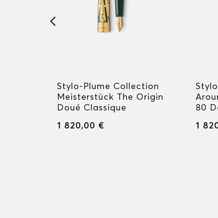
rs
Stylo-Plume Collection
Styl
 à Jane
Meisterstück The Origin
Arou
mitée
Doué Classique
80 D
1 820,00 €
1 82