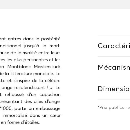
ont entrés dans la postérité
Caractéri
ditionnel jusqu'à la mort.
use de la rivalité entre leurs
res les plus pertinentes et les
Mécanis
ion Montblanc Meisterstück
 la littérature mondiale. Le
e et s'inspire de la célèbre
ange resplendissant ! ». Le
Dimensio
est rehaussé d'un capuchon
présentant des ailes d'ange.
*Prix publics
0/1000, porte un embossage
» immortalisé dans un cœur
en forme d'étoiles.