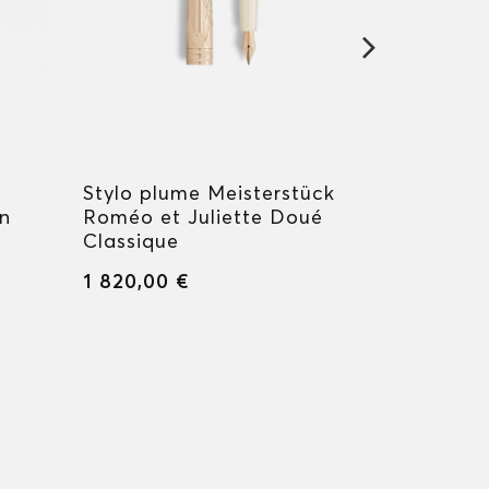
n
Stylo plume Meisterstück
Rollerbal
in
Roméo et Juliette Doué
Golden Ho
Classique
1 750,00
1 820,00 €