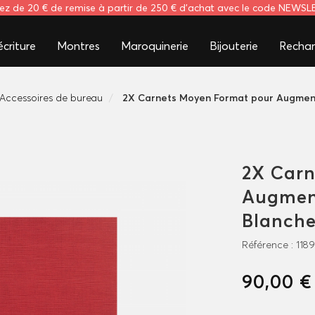
tez de 20 € de remise à partir de 250 € d'achat avec le code NEWS
criture
Montres
Maroquinerie
Bijouterie
Rechar
Accessoires de bureau
2X Carnets Moyen Format pour Augmen
2X Carn
Augmen
Blanche
Référence :
118
90,00 €