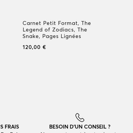
Carnet Petit Format, The
Carnet M
Legend of Zodiacs, The
StarWalk
Snake, Pages Lignées
Pages Li
120,00 €
120,00 €
S FRAIS
BESOIN D'UN CONSEIL ?