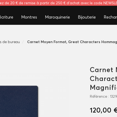
tez de 20 € de remise à partir de 250 € d'achat avec le code NEWS
criture
Montres
Maroquinerie
Bijouterie
Rechar
s de bureau
Carnet Moyen Format, Great Characters Hommage
Carnet 
Charac
Magnifi
Référence :
132
120,00 