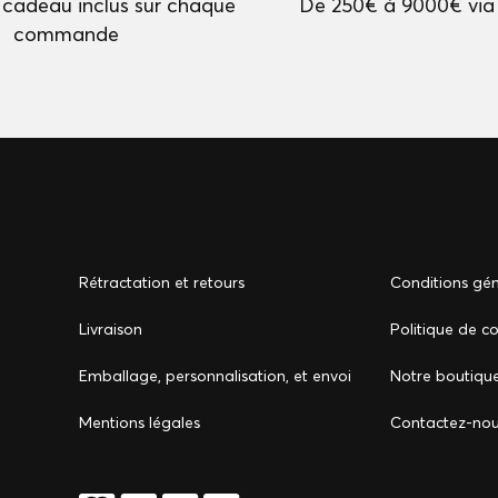
cadeau inclus sur chaque
De 250€ à 9000€ via
commande
Rétractation et retours
Conditions gén
Livraison
Politique de co
Emballage, personnalisation, et envoi
Notre boutiqu
Mentions légales
Сontactez-no