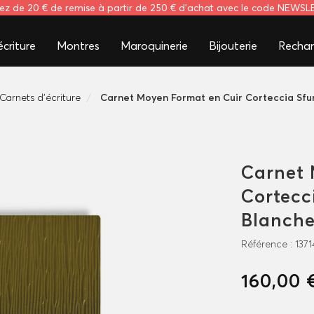
tez de 20 € de remise à partir de 250 € d'achat avec le code NEWS
criture
Montres
Maroquinerie
Bijouterie
Rechar
Carnets d'écriture
Carnet Moyen Format en Cuir Corteccia Sf
Carnet 
Cortecc
Blanche
Référence :
1371
160,00 