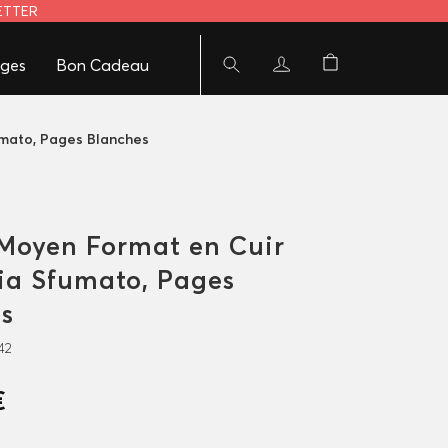
LETTER
ges
Bon Cadeau
umato, Pages Blanches
Moyen Format en Cuir
ia Sfumato, Pages
s
42
€