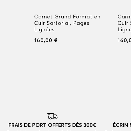
u Rond
Carnet Grand Format en
Carn
uir
Cuir Sartorial, Pages
Cuir 
Lignées
Lign
160,00 €
160,
FRAIS DE PORT OFFERTS DÈS 300€
ÉCRIN