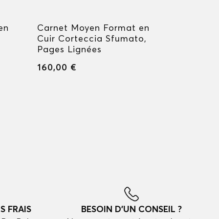
en
Carnet Moyen Format en
Carnet M
Cuir Corteccia Sfumato,
Meisters
Pages Lignées
Masters F
Made Cla
160,00 €
Blanches
160,00 €
S FRAIS
BESOIN D'UN CONSEIL ?