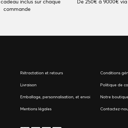
cadeau inclus sur chaque
De 250€ à 9000€ via
commande
Rétractation et retours
Conditions gén
Livraison
Politique de co
Emballage, personnalisation, et envoi
Notre boutiqu
Mentions légales
Сontactez-no