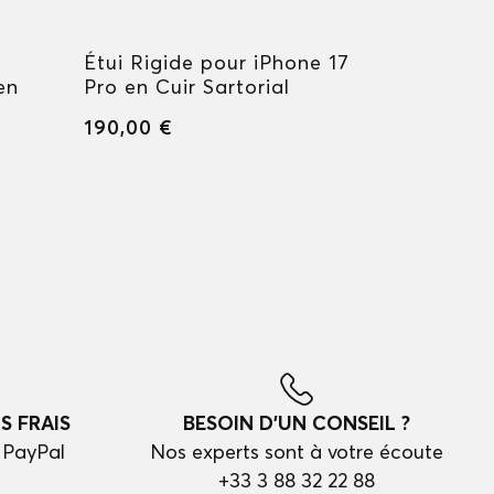
Étui Rigide pour iPhone 17
Étui rigi
en
Pro en Cuir Sartorial
iPhone 16
190,00 €
190,00 €
S FRAIS
BESOIN D'UN CONSEIL ?
 PayPal
Nos experts sont à votre écoute
+33 3 88 32 22 88