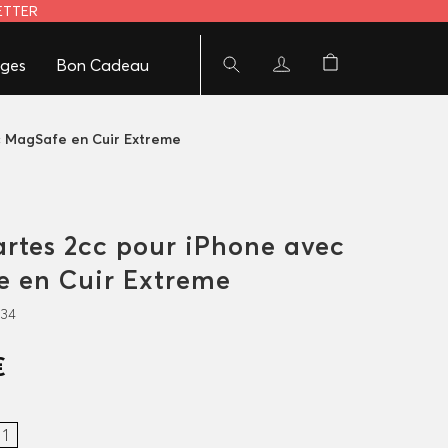
LETTER
ges
Bon Cadeau
c MagSafe en Cuir Extreme
artes 2cc pour iPhone avec
 en Cuir Extreme
634
€