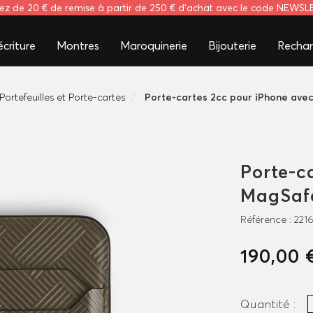
tez de 20 € de remise à partir de 250 € d'achat avec le code NEWS
criture
Montres
Maroquinerie
Bijouterie
Rechar
Portefeuilles et Porte-cartes
Porte-cartes 2cc pour iPhone ave
Porte-c
MagSafe
Référence :
221
190,00 
Quantité :