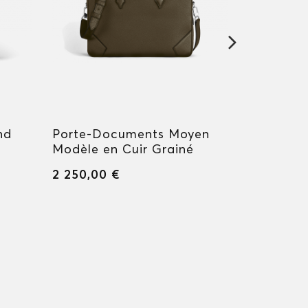
nd
Porte-Documents Moyen
Sac Week
Modèle en Cuir Grainé
Meisters
2 250,00 €
2 200,00