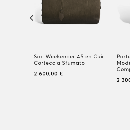
g
Sac Weekender 45 en Cuir
Port
Corteccia Sfumato
Modè
Com
2 600,00 €
2 30