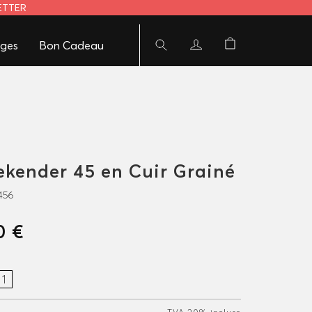
LETTER
ges
Bon Cadeau
kender 45 en Cuir Grainé
456
0 €