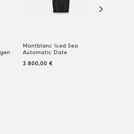
Montblanc Iced Sea
Montblan
ygen
Automatic Date
Automati
3 800,00 €
3 800,00