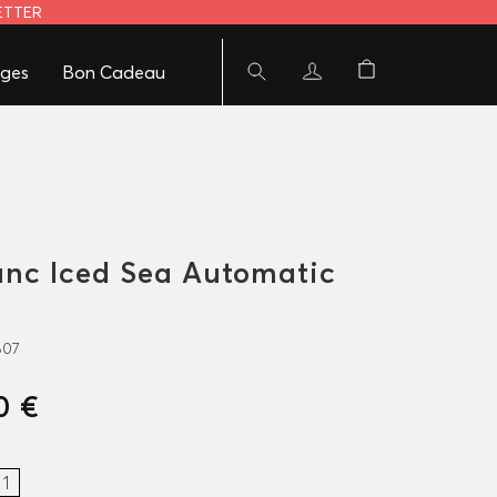
LETTER
ges
Bon Cadeau
nc Iced Sea Automatic
807
0 €