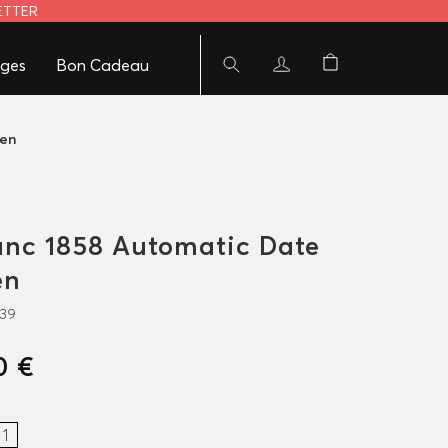
LETTER
ges
Bon Cadeau
gen
nc 1858 Automatic Date
en
339
0 €