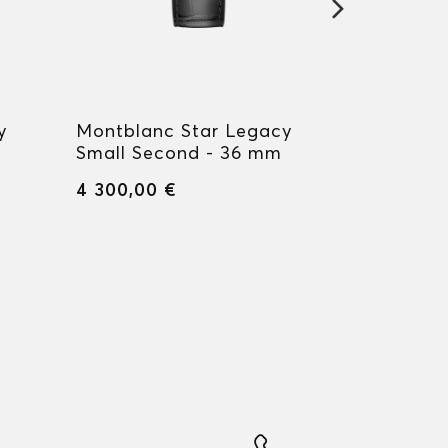
y
Montblanc Star Legacy
Montblan
Small Second - 36 mm
Automati
4 300,00 €
4 000,00